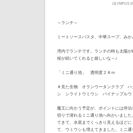
OLYMPUS D
～ランチ～
ミートソースパスタ、中華スープ、みか
湾内でランチです。ランチの時も太陽が
候が続いてくれると嬉しいな～♪
「ミニ通り池」 透明度２８ｍ
＃見た生物 オランウータンクラブ ハ
シ シライトウミウシ パイナップルウ
魔王に向かう予定が、ポイントには停泊
切りで潜れるミニ通り池へ向かいました
てきて、水底までくっきり見えるほどに
て、ウミウシも増えてきました。ミニ通