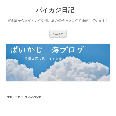
パイカジ日記
宮古島からダイビングや海、島の様子をブログで発信しています！
コ
メニュー
ン
テ
ン
ツ
へ
ス
キ
ッ
プ
月別アーカイブ:
2025年2月