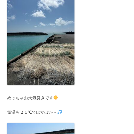
めっちゃお天気良きです
気温も２５℃でぽかぽか～