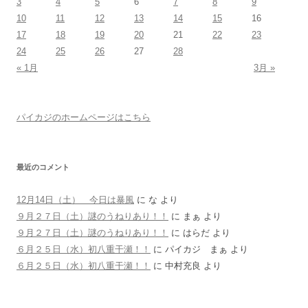
3
4
5
6
7
8
9
ー
10
11
12
13
14
15
16
シ
17
18
19
20
21
22
23
24
25
26
27
28
ョ
« 1月
3月 »
ン
パイカジのホームページはこちら
最近のコメント
12月14日（土） 今日は暴風
に
な
より
９月２７日（土）謎のうねりあり！！
に
まぁ
より
９月２７日（土）謎のうねりあり！！
に
はらだ
より
６月２５日（水）初八重干瀬！！
に
パイカジ まぁ
より
６月２５日（水）初八重干瀬！！
に
中村充良
より