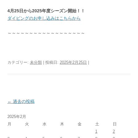
4月25日から2025年度シーズン開始！！
ダイビングのお申し込みはこちらから
～～～～～～～～～～～～～～～～～～
カテゴリー:
未分類
| 投稿日:
2025年2月25日
|
投
←
過去の投稿
稿
2025年2月
ナ
月
火
水
木
金
土
日
ビ
1
2
ゲ