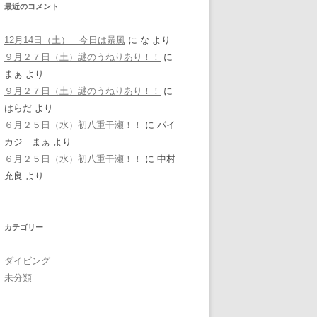
最近のコメント
12月14日（土） 今日は暴風
に
な
より
９月２７日（土）謎のうねりあり！！
に
まぁ
より
９月２７日（土）謎のうねりあり！！
に
はらだ
より
６月２５日（水）初八重干瀬！！
に
パイ
カジ まぁ
より
６月２５日（水）初八重干瀬！！
に
中村
充良
より
カテゴリー
ダイビング
未分類