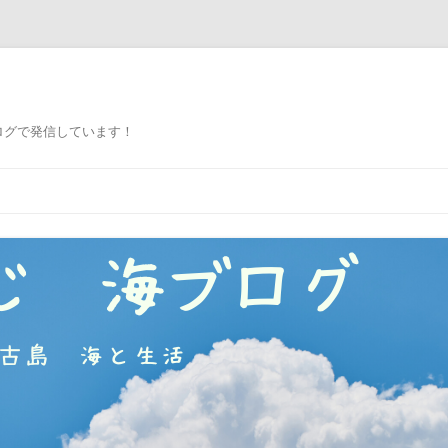
ログで発信しています！
コ
ン
テ
ン
ツ
へ
ス
キ
ッ
プ