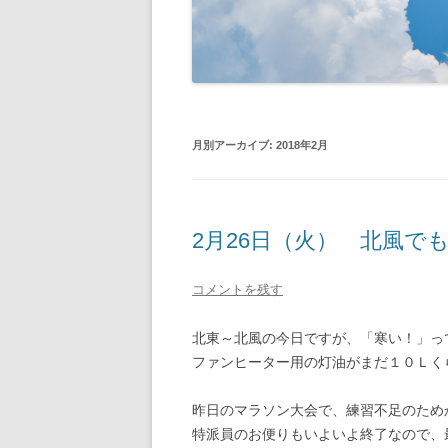
月別アーカイブ:
2018年2月
2月26日（火） 北風で
コメントを残す
北東～北風の今日ですが、「寒い！」っ
ファンヒーター用の灯油がまだ１０Ｌく
昨日のマラソン大会で、練習不足のため
特派員のお便りもいよいよ終了なので、