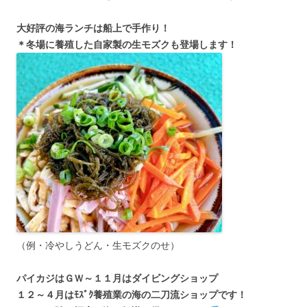
大好評の海ランチは船上で手作り！
＊冬場に養殖した自家製の生モズクも登場します！
（例・冷やしうどん・生モズクのせ）
パイカジはＧＷ～１１月はダイビングショップ
１２～４月はﾓｽﾞｸ養殖業の海の二刀流ショップです！