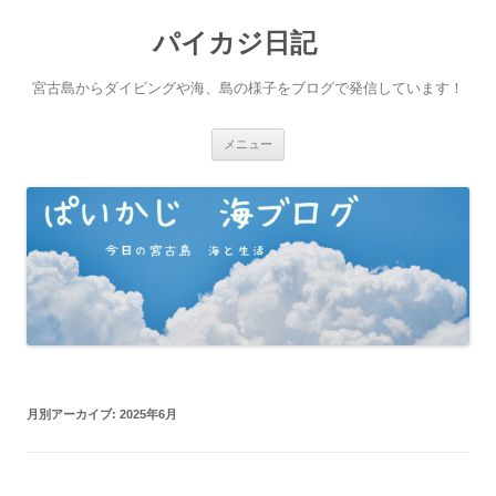
パイカジ日記
宮古島からダイビングや海、島の様子をブログで発信しています！
コ
メニュー
ン
テ
ン
ツ
へ
ス
キ
ッ
プ
月別アーカイブ:
2025年6月