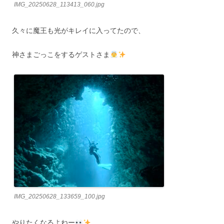
IMG_20250628_113413_060.jpg
久々に魔王も光がキレイに入ってたので、
神さまごっこをするゲストさま
IMG_20250628_133659_100.jpg
やりたくなるよねー