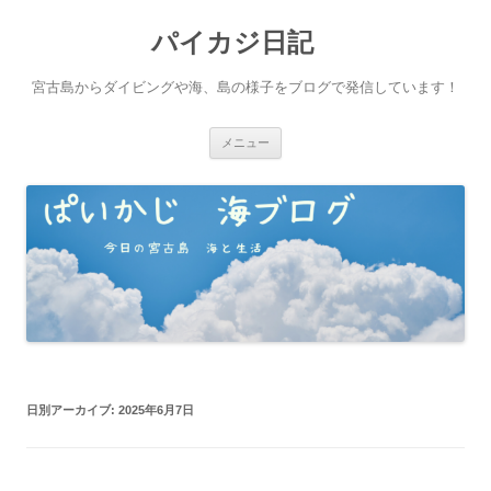
パイカジ日記
宮古島からダイビングや海、島の様子をブログで発信しています！
コ
メニュー
ン
テ
ン
ツ
へ
ス
キ
ッ
プ
日別アーカイブ:
2025年6月7日