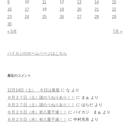
9
10
11
12
13
14
15
16
17
18
19
20
21
22
23
24
25
26
27
28
29
30
« 5月
7月 »
パイカジのホームページはこちら
最近のコメント
12月14日（土） 今日は暴風
に
な
より
９月２７日（土）謎のうねりあり！！
に
まぁ
より
９月２７日（土）謎のうねりあり！！
に
はらだ
より
６月２５日（水）初八重干瀬！！
に
パイカジ まぁ
より
６月２５日（水）初八重干瀬！！
に
中村充良
より