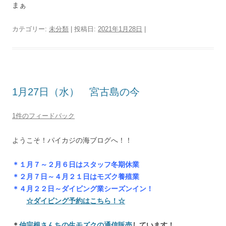
まぁ
カテゴリー:
未分類
| 投稿日:
2021年1月28日
|
1月27日（水） 宮古島の今
1件のフィードバック
ようこそ！パイカジの海ブログへ！！
＊１月７～２月６日はスタッフ冬期休業
＊２月７日～４月２１日はモズク養殖業
＊４月２２日～ダイビング業シーズンイン！
☆ダイビング予約はこちら！☆
＊
仲宗根さんちの生モズクの通信販売
しています！