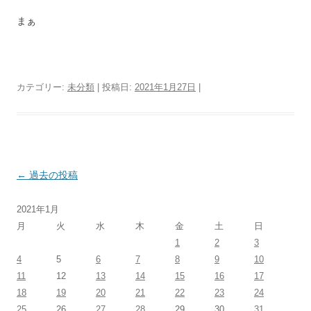
まぁ
カテゴリー:
未分類
| 投稿日:
2021年1月27日
|
投
←
過去の投稿
稿
2021年1月
ナ
月
火
水
木
金
土
日
ビ
1
2
3
ゲ
4
5
6
7
8
9
10
ー
11
12
13
14
15
16
17
シ
18
19
20
21
22
23
24
25
26
27
28
29
30
31
ョ