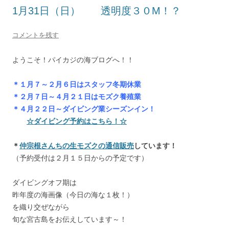
1月31日（日） 透明度３０M！？
コメントを残す
ようこそ！パイカジの海ブログへ！！
＊１月７～２月６日はスタッフ冬期休業
＊２月７日～４月２１日はモズク養殖業
＊４月２２日～ダイビング業シーズンイン！
☆ダイビング予約はこちら！☆
＊
仲宗根さんちの生モズクの通信販売
しています！
（予約受付は２月１５日からの予定です）
ダイビングオフ期は
昨年度の海画像（今日の海な１枚！）
を織り交ぜながら
旬な宮古島をお伝えしています～！