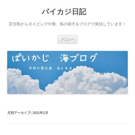
パイカジ日記
宮古島からダイビングや海、島の様子をブログで発信しています！
コ
メニュー
ン
テ
ン
ツ
へ
ス
キ
ッ
プ
月別アーカイブ:
2021年1月