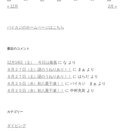
« 12月
2月 »
ン
パイカジのホームページはこちら
最近のコメント
12月14日（土） 今日は暴風
に
な
より
９月２７日（土）謎のうねりあり！！
に
まぁ
より
９月２７日（土）謎のうねりあり！！
に
はらだ
より
６月２５日（水）初八重干瀬！！
に
パイカジ まぁ
より
６月２５日（水）初八重干瀬！！
に
中村充良
より
カテゴリー
ダイビング