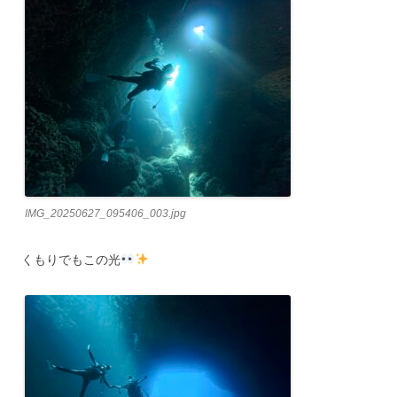
IMG_20250627_095406_003.jpg
くもりでもこの光