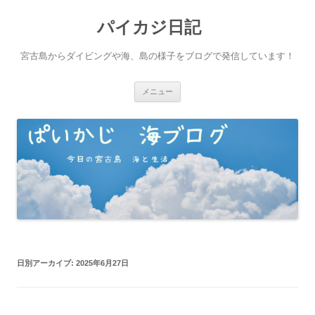
パイカジ日記
宮古島からダイビングや海、島の様子をブログで発信しています！
コ
メニュー
ン
テ
ン
ツ
へ
ス
キ
ッ
プ
日別アーカイブ:
2025年6月27日