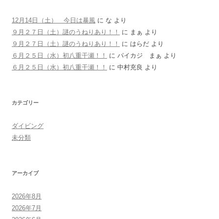
12月14日（土） 今日は暴風
に
な
より
９月２７日（土）謎のうねりあり！！
に
まぁ
より
９月２７日（土）謎のうねりあり！！
に
はらだ
より
６月２５日（水）初八重干瀬！！
に
パイカジ まぁ
より
６月２５日（水）初八重干瀬！！
に
中村充良
より
カテゴリー
ダイビング
未分類
アーカイブ
2026年8月
2026年7月