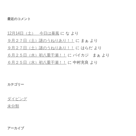
最近のコメント
12月14日（土） 今日は暴風
に
な
より
９月２７日（土）謎のうねりあり！！
に
まぁ
より
９月２７日（土）謎のうねりあり！！
に
はらだ
より
６月２５日（水）初八重干瀬！！
に
パイカジ まぁ
より
６月２５日（水）初八重干瀬！！
に
中村充良
より
カテゴリー
ダイビング
未分類
アーカイブ