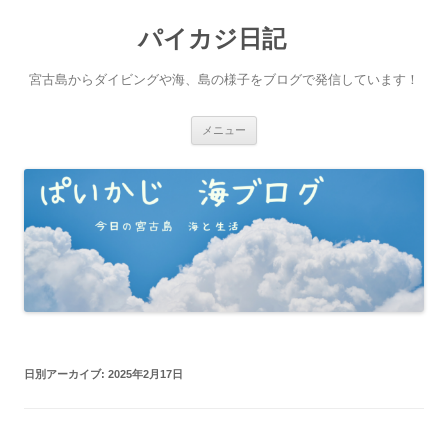
パイカジ日記
宮古島からダイビングや海、島の様子をブログで発信しています！
コ
メニュー
ン
テ
ン
ツ
へ
ス
キ
ッ
プ
日別アーカイブ:
2025年2月17日