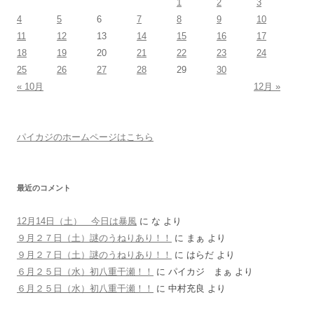
1
2
3
4
5
6
7
8
9
10
11
12
13
14
15
16
17
18
19
20
21
22
23
24
25
26
27
28
29
30
« 10月
12月 »
パイカジのホームページはこちら
最近のコメント
12月14日（土） 今日は暴風
に
な
より
９月２７日（土）謎のうねりあり！！
に
まぁ
より
９月２７日（土）謎のうねりあり！！
に
はらだ
より
６月２５日（水）初八重干瀬！！
に
パイカジ まぁ
より
６月２５日（水）初八重干瀬！！
に
中村充良
より