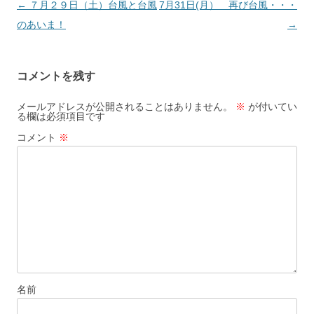
投
←
７月２９日（土）台風と台風
7月31日(月） 再び台風・・・
稿
のあいま！
→
ナ
ビ
コメントを残す
ゲ
ー
メールアドレスが公開されることはありません。
※
が付いてい
る欄は必須項目です
シ
コメント
※
ョ
ン
名前