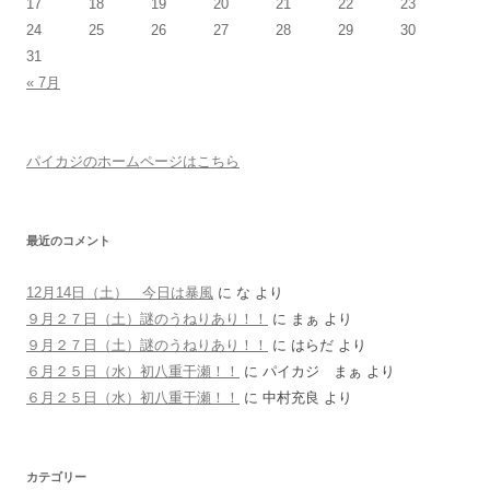
17
18
19
20
21
22
23
24
25
26
27
28
29
30
31
« 7月
パイカジのホームページはこちら
最近のコメント
12月14日（土） 今日は暴風
に
な
より
９月２７日（土）謎のうねりあり！！
に
まぁ
より
９月２７日（土）謎のうねりあり！！
に
はらだ
より
６月２５日（水）初八重干瀬！！
に
パイカジ まぁ
より
６月２５日（水）初八重干瀬！！
に
中村充良
より
カテゴリー