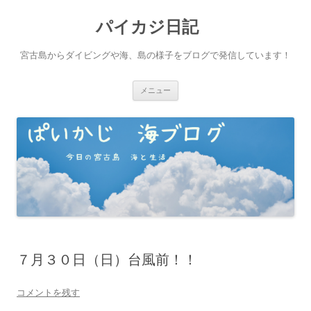
パイカジ日記
宮古島からダイビングや海、島の様子をブログで発信しています！
コ
メニュー
ン
テ
ン
ツ
へ
ス
キ
ッ
プ
７月３０日（日）台風前！！
コメントを残す