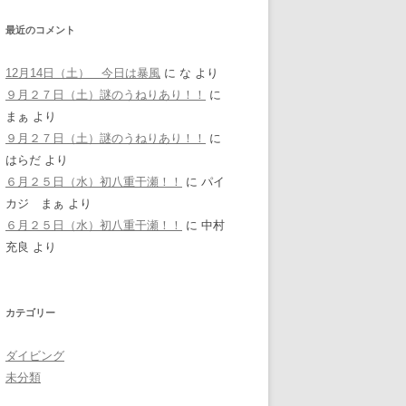
最近のコメント
12月14日（土） 今日は暴風
に
な
より
９月２７日（土）謎のうねりあり！！
に
まぁ
より
９月２７日（土）謎のうねりあり！！
に
はらだ
より
６月２５日（水）初八重干瀬！！
に
パイ
カジ まぁ
より
６月２５日（水）初八重干瀬！！
に
中村
充良
より
カテゴリー
ダイビング
未分類