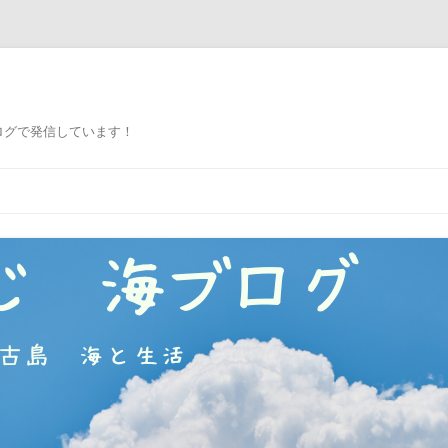
ログで発信しています！
コ
ン
テ
ン
ツ
へ
ス
キ
ッ
プ