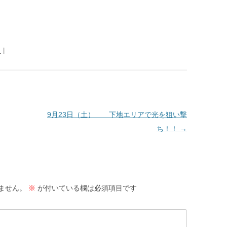
日
|
9月23日（土） 下地エリアで光を狙い撃
ち！！
→
ません。
※
が付いている欄は必須項目です