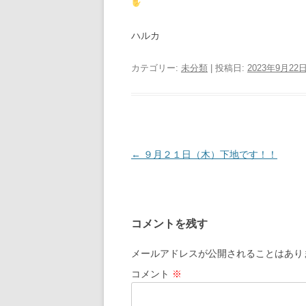
ハルカ
カテゴリー:
未分類
| 投稿日:
2023年9月22
投
←
９月２１日（木）下地です！！
稿
ナ
ビ
コメントを残す
ゲ
ー
メールアドレスが公開されることはあり
シ
コメント
※
ョ