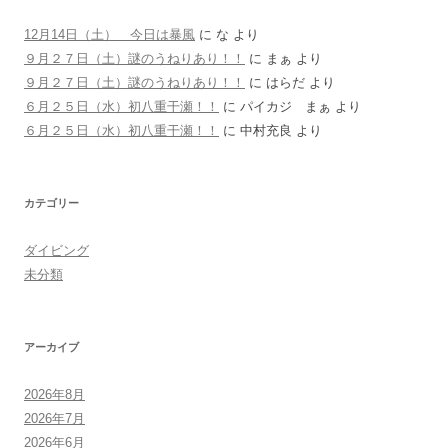
12月14日（土） 今日は暴風
に
な
より
９月２７日（土）謎のうねりあり！！
に
まぁ
より
９月２７日（土）謎のうねりあり！！
に
はらだ
より
６月２５日（水）初八重干瀬！！
に
パイカジ まぁ
より
６月２５日（水）初八重干瀬！！
に
中村充良
より
カテゴリー
ダイビング
未分類
アーカイブ
2026年8月
2026年7月
2026年6月