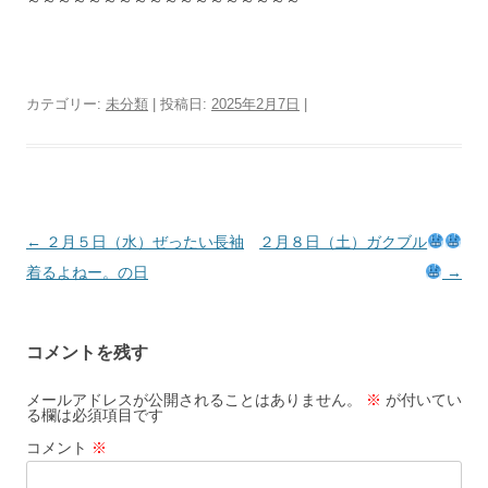
カテゴリー:
未分類
| 投稿日:
2025年2月7日
|
投
←
２月５日（水）ぜったい長袖
２月８日（土）ガクブル
稿
着るよねー。の日
→
ナ
ビ
コメントを残す
ゲ
ー
メールアドレスが公開されることはありません。
※
が付いてい
る欄は必須項目です
シ
コメント
※
ョ
ン