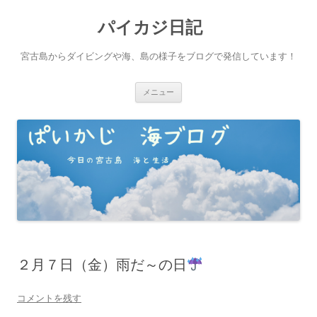
パイカジ日記
宮古島からダイビングや海、島の様子をブログで発信しています！
コ
メニュー
ン
テ
ン
ツ
へ
ス
キ
ッ
プ
２月７日（金）雨だ～の日
コメントを残す