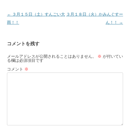
投
←
３月１５日（土）すんごい大
３月１８日（火）かみんぐすー
稿
雨！！
ん！！
→
ナ
ビ
コメントを残す
ゲ
ー
メールアドレスが公開されることはありません。
※
が付いてい
る欄は必須項目です
シ
コメント
※
ョ
ン