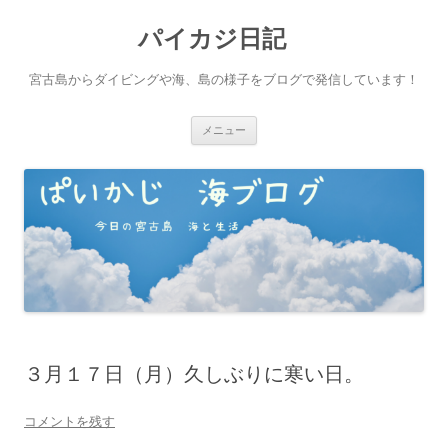
パイカジ日記
宮古島からダイビングや海、島の様子をブログで発信しています！
コ
メニュー
ン
テ
ン
ツ
へ
ス
キ
ッ
プ
３月１７日（月）久しぶりに寒い日。
コメントを残す