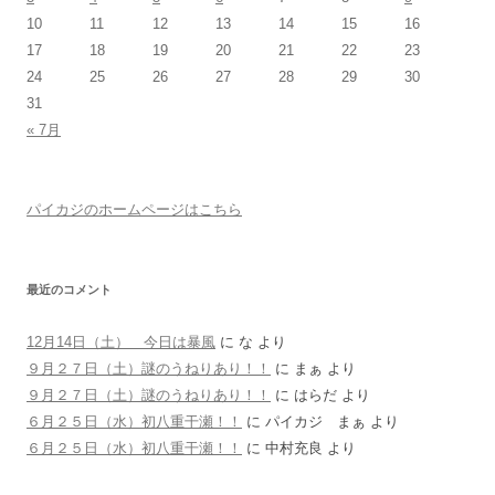
10
11
12
13
14
15
16
17
18
19
20
21
22
23
24
25
26
27
28
29
30
31
« 7月
パイカジのホームページはこちら
最近のコメント
12月14日（土） 今日は暴風
に
な
より
９月２７日（土）謎のうねりあり！！
に
まぁ
より
９月２７日（土）謎のうねりあり！！
に
はらだ
より
６月２５日（水）初八重干瀬！！
に
パイカジ まぁ
より
６月２５日（水）初八重干瀬！！
に
中村充良
より