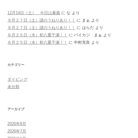
12月14日（土） 今日は暴風
に
な
より
９月２７日（土）謎のうねりあり！！
に
まぁ
より
９月２７日（土）謎のうねりあり！！
に
はらだ
より
６月２５日（水）初八重干瀬！！
に
パイカジ まぁ
より
６月２５日（水）初八重干瀬！！
に
中村充良
より
カテゴリー
ダイビング
未分類
アーカイブ
2026年8月
2026年7月