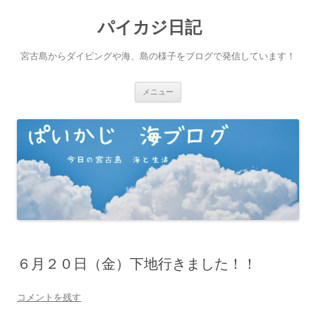
パイカジ日記
宮古島からダイビングや海、島の様子をブログで発信しています！
コ
メニュー
ン
テ
ン
ツ
へ
ス
キ
ッ
プ
６月２０日（金）下地行きました！！
コメントを残す