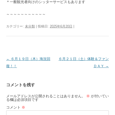
＊一般観光者向けのシッターサービスもあります
～～～～～～～～～～～
カテゴリー:
未分類
| 投稿日:
2025年6月20日
|
投
←
６月１９日（木）海況回
６月２１日（土）体験＆ファン
稿
復！！
ＤＡＹ
→
ナ
ビ
コメントを残す
ゲ
ー
メールアドレスが公開されることはありません。
※
が付いてい
る欄は必須項目です
シ
コメント
※
ョ