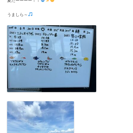
夏だーーーー！！
うましら～