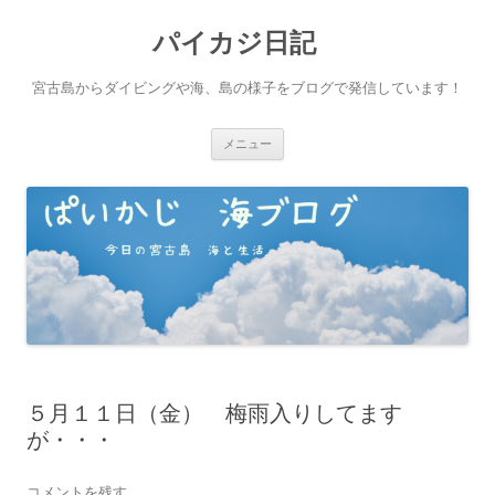
パイカジ日記
宮古島からダイビングや海、島の様子をブログで発信しています！
コ
メニュー
ン
テ
ン
ツ
へ
ス
キ
ッ
プ
５月１１日（金） 梅雨入りしてます
が・・・
コメントを残す