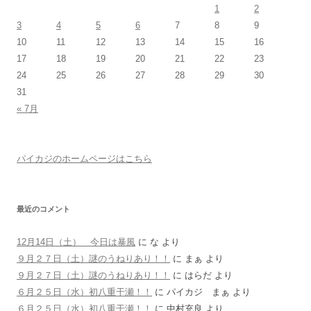
1
2
3
4
5
6
7
8
9
10
11
12
13
14
15
16
17
18
19
20
21
22
23
24
25
26
27
28
29
30
31
« 7月
パイカジのホームページはこちら
最近のコメント
12月14日（土） 今日は暴風
に
な
より
９月２７日（土）謎のうねりあり！！
に
まぁ
より
９月２７日（土）謎のうねりあり！！
に
はらだ
より
６月２５日（水）初八重干瀬！！
に
パイカジ まぁ
より
６月２５日（水）初八重干瀬！！
に
中村充良
より