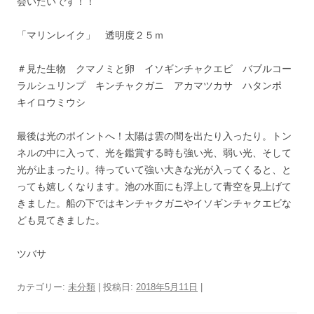
会いたいです！！
「マリンレイク」 透明度２５ｍ
＃見た生物 クマノミと卵 イソギンチャクエビ バブルコー
ラルシュリンプ キンチャクガニ アカマツカサ ハタンポ
キイロウミウシ
最後は光のポイントへ！太陽は雲の間を出たり入ったり。トン
ネルの中に入って、光を鑑賞する時も強い光、弱い光、そして
光が止まったり。待っていて強い大きな光が入ってくると、と
っても嬉しくなります。池の水面にも浮上して青空を見上げて
きました。船の下ではキンチャクガニやイソギンチャクエビな
ども見てきました。
ツバサ
カテゴリー:
未分類
| 投稿日:
2018年5月11日
|