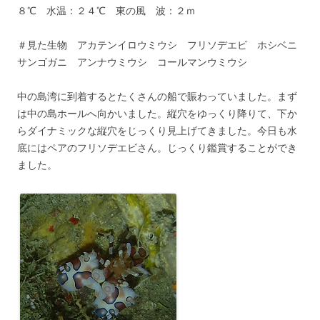
８℃ 水温：２４℃ 東の風 波：２ｍ
＃見た生物 アカテンイロウミウシ フリソデエビ ホシベニ
サンゴガニ アンナウミウシ コールマンウミウシ
中の島湾に到着するとたくさんの船で賑わっていました。まず
は中の島ホールへ向かいました。縦穴をゆっくり降りて、下か
らダイナミックな縦穴をじっくり見上げてきました。今日も水
底にはペアのフリソデエビさん。じっくり鑑賞することができ
ました。