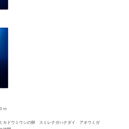
０ｍ
ミカドウミウシの卵 スミレナガハナダイ アオウミガ