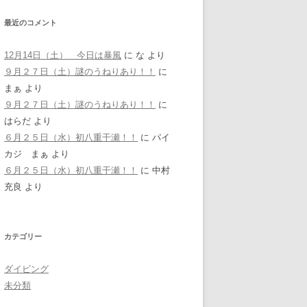
最近のコメント
12月14日（土） 今日は暴風
に
な
より
９月２７日（土）謎のうねりあり！！
に
まぁ
より
９月２７日（土）謎のうねりあり！！
に
はらだ
より
６月２５日（水）初八重干瀬！！
に
パイ
カジ まぁ
より
６月２５日（水）初八重干瀬！！
に
中村
充良
より
カテゴリー
ダイビング
未分類