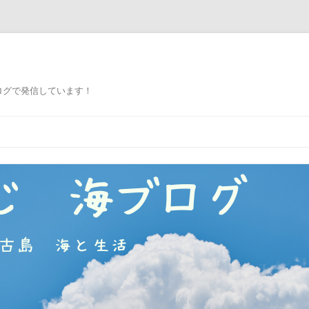
ログで発信しています！
コ
ン
テ
ン
ツ
へ
ス
キ
ッ
プ