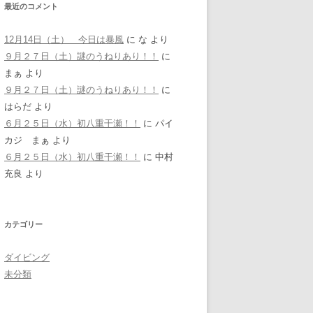
最近のコメント
12月14日（土） 今日は暴風
に
な
より
９月２７日（土）謎のうねりあり！！
に
まぁ
より
９月２７日（土）謎のうねりあり！！
に
はらだ
より
６月２５日（水）初八重干瀬！！
に
パイ
カジ まぁ
より
６月２５日（水）初八重干瀬！！
に
中村
充良
より
カテゴリー
ダイビング
未分類