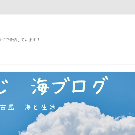
ログで発信しています！
コ
ン
テ
ン
ツ
へ
ス
キ
ッ
プ