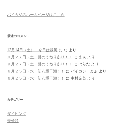
パイカジのホームページはこちら
最近のコメント
12月14日（土） 今日は暴風
に
な
より
９月２７日（土）謎のうねりあり！！
に
まぁ
より
９月２７日（土）謎のうねりあり！！
に
はらだ
より
６月２５日（水）初八重干瀬！！
に
パイカジ まぁ
より
６月２５日（水）初八重干瀬！！
に
中村充良
より
カテゴリー
ダイビング
未分類