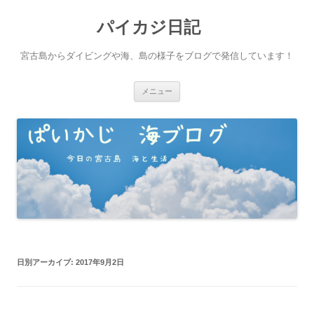
パイカジ日記
宮古島からダイビングや海、島の様子をブログで発信しています！
コ
メニュー
ン
テ
ン
ツ
へ
ス
キ
ッ
プ
日別アーカイブ:
2017年9月2日