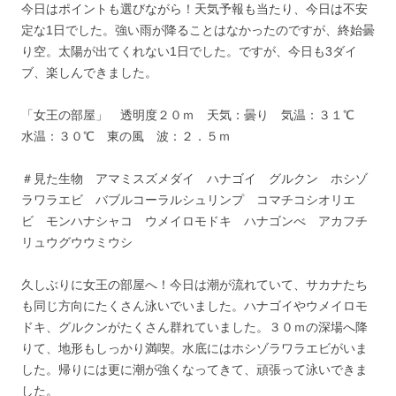
今日はポイントも選びながら！天気予報も当たり、今日は不安
定な1日でした。強い雨が降ることはなかったのですが、終始曇
り空。太陽が出てくれない1日でした。ですが、今日も3ダイ
ブ、楽しんできました。
「女王の部屋」 透明度２０ｍ 天気：曇り 気温：３１℃
水温：３０℃ 東の風 波：２．５ｍ
＃見た生物 アマミスズメダイ ハナゴイ グルクン ホシゾ
ラワラエビ バブルコーラルシュリンプ コマチコシオリエ
ビ モンハナシャコ ウメイロモドキ ハナゴンべ アカフチ
リュウグウウミウシ
久しぶりに女王の部屋へ！今日は潮が流れていて、サカナたち
も同じ方向にたくさん泳いでいました。ハナゴイやウメイロモ
ドキ、グルクンがたくさん群れていました。３０ｍの深場へ降
りて、地形もしっかり満喫。水底にはホシゾラワラエビがいま
した。帰りには更に潮が強くなってきて、頑張って泳いできま
した。