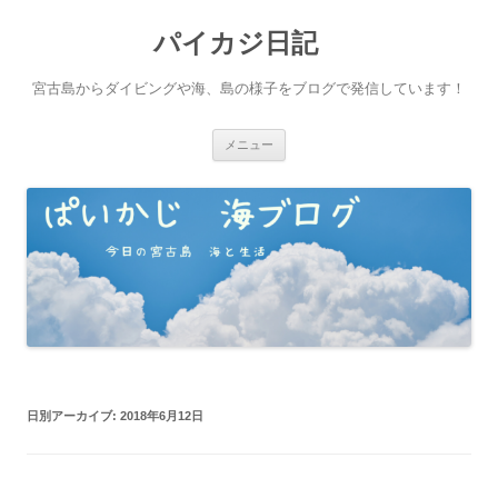
パイカジ日記
宮古島からダイビングや海、島の様子をブログで発信しています！
コ
メニュー
ン
テ
ン
ツ
へ
ス
キ
ッ
プ
日別アーカイブ:
2018年6月12日