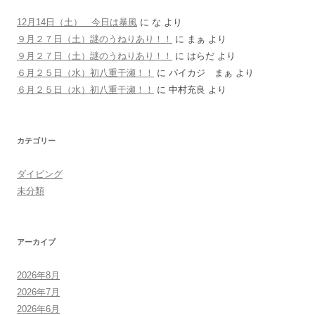
12月14日（土） 今日は暴風
に
な
より
９月２７日（土）謎のうねりあり！！
に
まぁ
より
９月２７日（土）謎のうねりあり！！
に
はらだ
より
６月２５日（水）初八重干瀬！！
に
パイカジ まぁ
より
６月２５日（水）初八重干瀬！！
に
中村充良
より
カテゴリー
ダイビング
未分類
アーカイブ
2026年8月
2026年7月
2026年6月