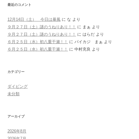
最近のコメント
12月14日（土） 今日は暴風
に
な
より
９月２７日（土）謎のうねりあり！！
に
まぁ
より
９月２７日（土）謎のうねりあり！！
に
はらだ
より
６月２５日（水）初八重干瀬！！
に
パイカジ まぁ
より
６月２５日（水）初八重干瀬！！
に
中村充良
より
カテゴリー
ダイビング
未分類
アーカイブ
2026年8月
2026年7月