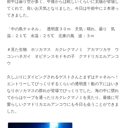
前中は曇り空が多く、午後からは眩しいくらいに太陽が登場し
てくれて、良いお天気となりました。今日は午前中に２本潜っ
てきました。
「中の島チャネル」 透明度３０ｍ 天気：晴れ、曇り 気
温：２１℃ 水温：２５℃ 北東の風 波：３ｍ
＃見た生物 ホソカマス カクレクマノミ アカマツカサ ウ
コンハネガイ オビテンスモドキの子 クマドリカエルアンコ
ウ
久しぶりにダイビングされるゲストさんとまずはチャネルへ！
エントリーしてびっくりするくらいの透明度！船の下にはいき
なりホソカマスの群れが登場でびっくりでした。海の中に慣れ
てからはケーブを通ったりカクレクマノミを見たり。最後に可
愛らしいクマドリカエルアンコウにも今日も会うことができま
した。