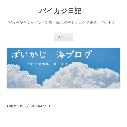
パイカジ日記
宮古島からダイビングや海、島の様子をブログで発信しています！
コ
メニュー
ン
テ
ン
ツ
へ
ス
キ
ッ
プ
日別アーカイブ:
2018年12月14日