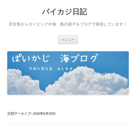
パイカジ日記
宮古島からダイビングや海、島の様子をブログで発信しています！
コ
メニュー
ン
テ
ン
ツ
へ
ス
キ
ッ
プ
日別アーカイブ:
2020年6月29日