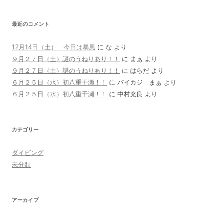
最近のコメント
12月14日（土） 今日は暴風
に
な
より
９月２７日（土）謎のうねりあり！！
に
まぁ
より
９月２７日（土）謎のうねりあり！！
に
はらだ
より
６月２５日（水）初八重干瀬！！
に
パイカジ まぁ
より
６月２５日（水）初八重干瀬！！
に
中村充良
より
カテゴリー
ダイビング
未分類
アーカイブ