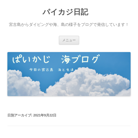
パイカジ日記
宮古島からダイビングや海、島の様子をブログで発信しています！
コ
メニュー
ン
テ
ン
ツ
へ
ス
キ
ッ
プ
日別アーカイブ:
2021年9月22日