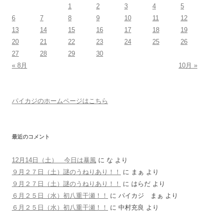
1
2
3
4
5
6
7
8
9
10
11
12
13
14
15
16
17
18
19
20
21
22
23
24
25
26
27
28
29
30
« 8月
10月 »
パイカジのホームページはこちら
最近のコメント
12月14日（土） 今日は暴風
に
な
より
９月２７日（土）謎のうねりあり！！
に
まぁ
より
９月２７日（土）謎のうねりあり！！
に
はらだ
より
６月２５日（水）初八重干瀬！！
に
パイカジ まぁ
より
６月２５日（水）初八重干瀬！！
に
中村充良
より