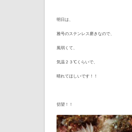
明日は、
雅号のステンレス磨きなので、
風弱くて、
気温２３℃くらいで、
晴れてほしいです！！
切望！！