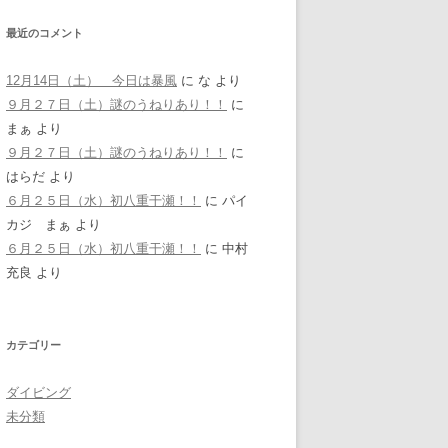
最近のコメント
12月14日（土） 今日は暴風
に
な
より
９月２７日（土）謎のうねりあり！！
に
まぁ
より
９月２７日（土）謎のうねりあり！！
に
はらだ
より
６月２５日（水）初八重干瀬！！
に
パイ
カジ まぁ
より
６月２５日（水）初八重干瀬！！
に
中村
充良
より
カテゴリー
ダイビング
未分類