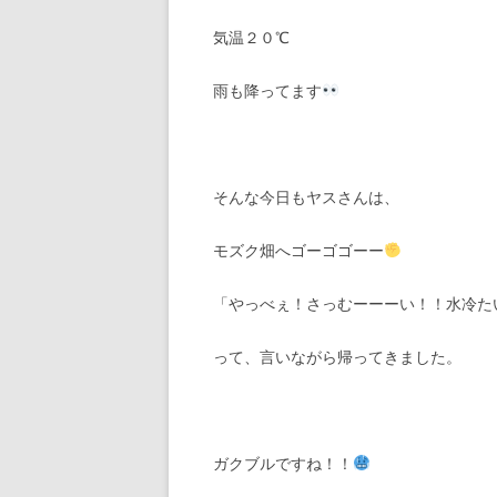
気温２０℃
雨も降ってます
そんな今日もヤスさんは、
モズク畑へゴーゴゴーー
「やっべぇ！さっむーーーい！！水冷た
って、言いながら帰ってきました。
ガクブルですね！！