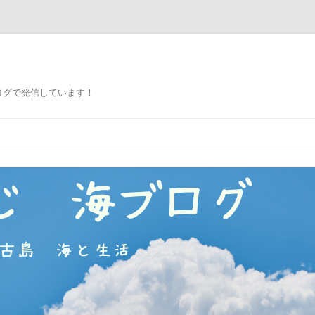
ログで発信しています！
コ
ン
テ
ン
ツ
へ
ス
キ
ッ
プ