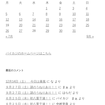
月
火
水
木
金
土
日
1
2
3
4
5
6
7
8
9
10
11
12
13
14
15
16
17
18
19
20
21
22
23
24
25
26
27
28
29
30
31
« 7月
9月 »
パイカジのホームページはこちら
最近のコメント
12月14日（土） 今日は暴風
に
な
より
９月２７日（土）謎のうねりあり！！
に
まぁ
より
９月２７日（土）謎のうねりあり！！
に
はらだ
より
６月２５日（水）初八重干瀬！！
に
パイカジ まぁ
より
６月２５日（水）初八重干瀬！！
に
中村充良
より