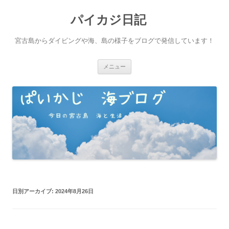
パイカジ日記
宮古島からダイビングや海、島の様子をブログで発信しています！
コ
メニュー
ン
テ
ン
ツ
へ
ス
キ
ッ
プ
日別アーカイブ:
2024年8月26日