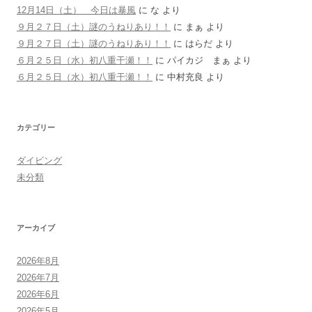
12月14日（土） 今日は暴風
に
な
より
９月２７日（土）謎のうねりあり！！
に
まぁ
より
９月２７日（土）謎のうねりあり！！
に
はらだ
より
６月２５日（水）初八重干瀬！！
に
パイカジ まぁ
より
６月２５日（水）初八重干瀬！！
に
中村充良
より
カテゴリー
ダイビング
未分類
アーカイブ
2026年8月
2026年7月
2026年6月
2026年5月