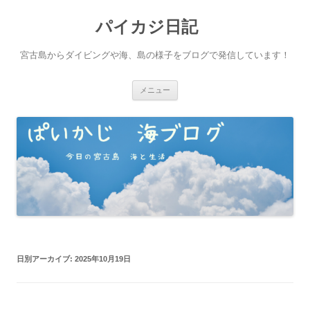
パイカジ日記
宮古島からダイビングや海、島の様子をブログで発信しています！
コ
メニュー
ン
テ
ン
ツ
へ
ス
キ
ッ
プ
日別アーカイブ:
2025年10月19日