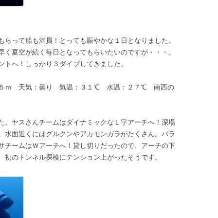
もらって船も満員！とっても賑やかな１日となりました。
早く夏空が続く毎日となってもらいたいのですが・・・。
ントへ！しっかり３ダイブしてきました。
５ｍ 天気：曇り 気温：３１℃ 水温：２７℃ 南西の
た。ヤスさんチームはダイナミックなＬ字アーチへ！深場
。水面近くにはグルクンやアカモンガラがたくさん。バラ
サチームはＷアーチへ！貸し切りだったので、アーチの下
、初のトンネル探検にテンション上がったそうです。