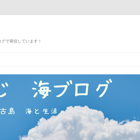
ログで発信しています！
コ
ン
テ
ン
ツ
へ
ス
キ
ッ
プ