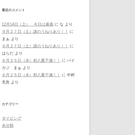
最近のコメント
12月14日（土） 今日は暴風
に
な
より
９月２７日（土）謎のうねりあり！！
に
まぁ
より
９月２７日（土）謎のうねりあり！！
に
はらだ
より
６月２５日（水）初八重干瀬！！
に
パイ
カジ まぁ
より
６月２５日（水）初八重干瀬！！
に
中村
充良
より
カテゴリー
ダイビング
未分類