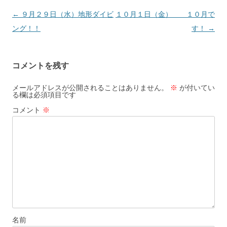
投
←
９月２９日（水）地形ダイビ
１０月１日（金） １０月で
稿
ング！！
す！
→
ナ
ビ
コメントを残す
ゲ
ー
メールアドレスが公開されることはありません。
※
が付いてい
る欄は必須項目です
シ
コメント
※
ョ
ン
名前