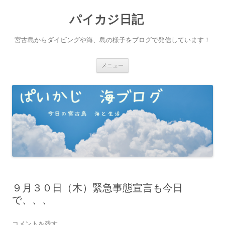
パイカジ日記
宮古島からダイビングや海、島の様子をブログで発信しています！
コ
メニュー
ン
テ
ン
ツ
へ
ス
キ
ッ
プ
９月３０日（木）緊急事態宣言も今日
で、、、
コメントを残す