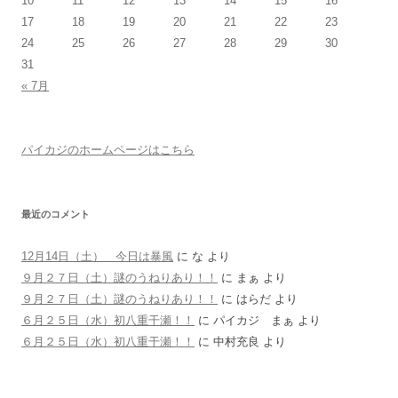
10
11
12
13
14
15
16
17
18
19
20
21
22
23
24
25
26
27
28
29
30
31
« 7月
パイカジのホームページはこちら
最近のコメント
12月14日（土） 今日は暴風
に
な
より
９月２７日（土）謎のうねりあり！！
に
まぁ
より
９月２７日（土）謎のうねりあり！！
に
はらだ
より
６月２５日（水）初八重干瀬！！
に
パイカジ まぁ
より
６月２５日（水）初八重干瀬！！
に
中村充良
より