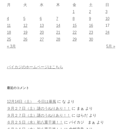
月
火
水
木
金
土
日
1
2
3
4
5
6
7
8
9
10
11
12
13
14
15
16
17
18
19
20
21
22
23
24
25
26
27
28
29
30
« 3月
5月 »
パイカジのホームページはこちら
最近のコメント
12月14日（土） 今日は暴風
に
な
より
９月２７日（土）謎のうねりあり！！
に
まぁ
より
９月２７日（土）謎のうねりあり！！
に
はらだ
より
６月２５日（水）初八重干瀬！！
に
パイカジ まぁ
より