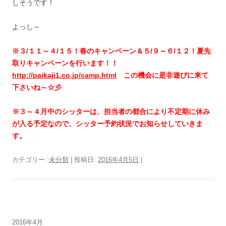
しそうです！
よっし～
※
３/１１～４/１５！春のキャンペーン＆５/９～６/１２！夏先
取りキャンペーンを行います！！
http://paikaji1.co.jp/camp.html
この機会に是非遊びに来て
下さいね～☆彡
※３～４月中のシッターは、担当者の都合により不定期に休み
が入る予定なので、シッター予約状況でお知らせしていきま
す
。
カテゴリー:
未分類
| 投稿日:
2016年4月5日
|
2016年4月