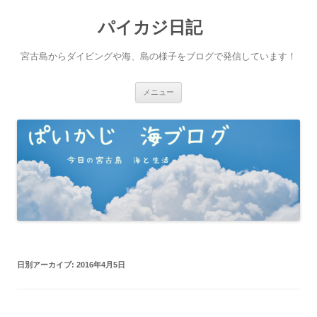
パイカジ日記
宮古島からダイビングや海、島の様子をブログで発信しています！
コ
メニュー
ン
テ
ン
ツ
へ
ス
キ
ッ
プ
日別アーカイブ:
2016年4月5日