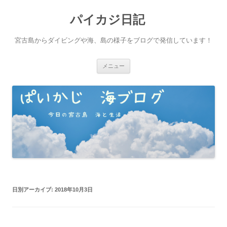
パイカジ日記
宮古島からダイビングや海、島の様子をブログで発信しています！
コ
メニュー
ン
テ
ン
ツ
へ
ス
キ
ッ
プ
日別アーカイブ:
2018年10月3日