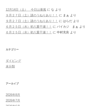
12月14日（土） 今日は暴風
に
な
より
９月２７日（土）謎のうねりあり！！
に
まぁ
より
９月２７日（土）謎のうねりあり！！
に
はらだ
より
６月２５日（水）初八重干瀬！！
に
パイカジ まぁ
より
６月２５日（水）初八重干瀬！！
に
中村充良
より
カテゴリー
ダイビング
未分類
アーカイブ
2026年8月
2026年7月