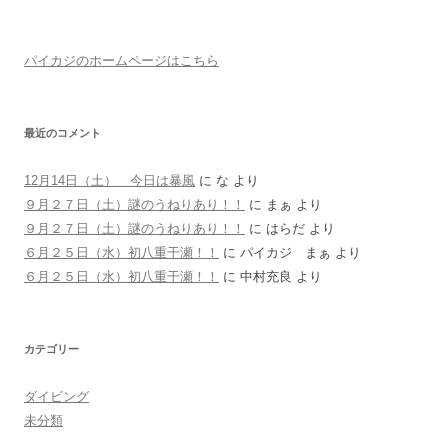
パイカジのホームページはこちら
最近のコメント
12月14日（土） 今日は暴風
に
な
より
９月２７日（土）謎のうねりあり！！
に
まぁ
より
９月２７日（土）謎のうねりあり！！
に
はらだ
より
６月２５日（水）初八重干瀬！！
に
パイカジ まぁ
より
６月２５日（水）初八重干瀬！！
に
中村充良
より
カテゴリー
ダイビング
未分類