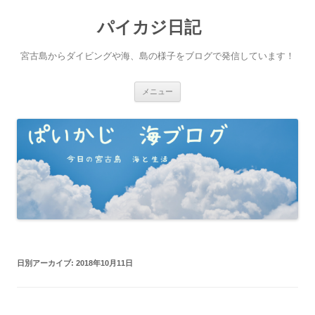
パイカジ日記
宮古島からダイビングや海、島の様子をブログで発信しています！
コ
メニュー
ン
テ
ン
ツ
へ
ス
キ
ッ
プ
日別アーカイブ:
2018年10月11日