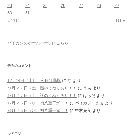
23
24
25
26
27
28
29
30
31
« 11月
1月 »
パイカジのホームページはこちら
最近のコメント
12月14日（土） 今日は暴風
に
な
より
９月２７日（土）謎のうねりあり！！
に
まぁ
より
９月２７日（土）謎のうねりあり！！
に
はらだ
より
６月２５日（水）初八重干瀬！！
に
パイカジ まぁ
より
６月２５日（水）初八重干瀬！！
に
中村充良
より
カテゴリー