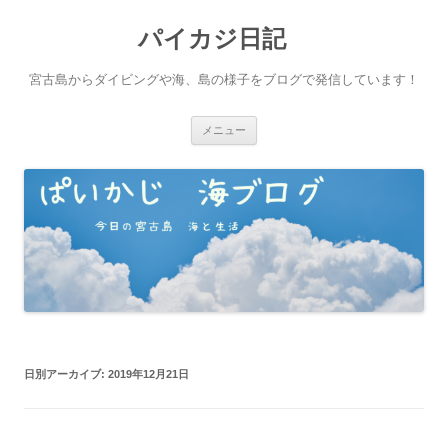
パイカジ日記
宮古島からダイビングや海、島の様子をブログで発信しています！
コ
メニュー
ン
テ
ン
ツ
へ
ス
キ
ッ
プ
日別アーカイブ:
2019年12月21日