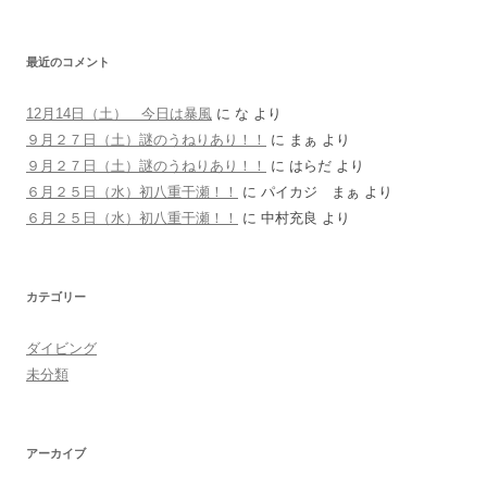
最近のコメント
12月14日（土） 今日は暴風
に
な
より
９月２７日（土）謎のうねりあり！！
に
まぁ
より
９月２７日（土）謎のうねりあり！！
に
はらだ
より
６月２５日（水）初八重干瀬！！
に
パイカジ まぁ
より
６月２５日（水）初八重干瀬！！
に
中村充良
より
カテゴリー
ダイビング
未分類
アーカイブ