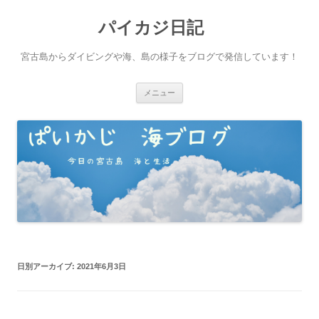
パイカジ日記
宮古島からダイビングや海、島の様子をブログで発信しています！
コ
メニュー
ン
テ
ン
ツ
へ
ス
キ
ッ
プ
日別アーカイブ:
2021年6月3日