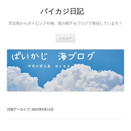
パイカジ日記
宮古島からダイビングや海、島の様子をブログで発信しています！
コ
メニュー
ン
テ
ン
ツ
へ
ス
キ
ッ
プ
日別アーカイブ:
2021年6月11日