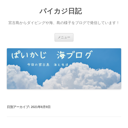
パイカジ日記
宮古島からダイビングや海、島の様子をブログで発信しています！
コ
メニュー
ン
テ
ン
ツ
へ
ス
キ
ッ
プ
日別アーカイブ:
2021年8月9日