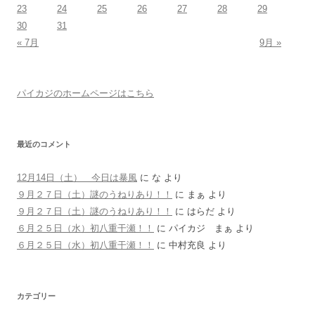
23
24
25
26
27
28
29
30
31
« 7月
9月 »
パイカジのホームページはこちら
最近のコメント
12月14日（土） 今日は暴風
に
な
より
９月２７日（土）謎のうねりあり！！
に
まぁ
より
９月２７日（土）謎のうねりあり！！
に
はらだ
より
６月２５日（水）初八重干瀬！！
に
パイカジ まぁ
より
６月２５日（水）初八重干瀬！！
に
中村充良
より
カテゴリー