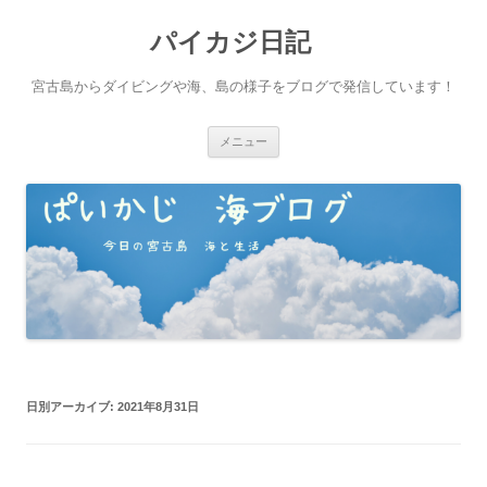
パイカジ日記
宮古島からダイビングや海、島の様子をブログで発信しています！
コ
メニュー
ン
テ
ン
ツ
へ
ス
キ
ッ
プ
日別アーカイブ:
2021年8月31日