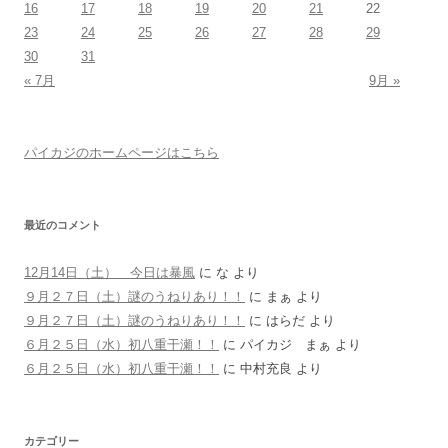
16
17
18
19
20
21
22
23
24
25
26
27
28
29
30
31
« 7月
9月 »
パイカジのホームページはこちら
最近のコメント
12月14日（土） 今日は暴風
に
な
より
９月２７日（土）謎のうねりあり！！
に
まぁ
より
９月２７日（土）謎のうねりあり！！
に
はらだ
より
６月２５日（水）初八重干瀬！！
に
パイカジ まぁ
より
６月２５日（水）初八重干瀬！！
に
中村充良
より
カテゴリー