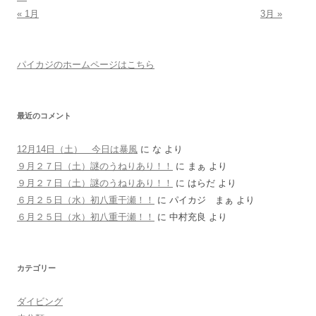
« 1月
3月 »
パイカジのホームページはこちら
最近のコメント
12月14日（土） 今日は暴風
に
な
より
９月２７日（土）謎のうねりあり！！
に
まぁ
より
９月２７日（土）謎のうねりあり！！
に
はらだ
より
６月２５日（水）初八重干瀬！！
に
パイカジ まぁ
より
６月２５日（水）初八重干瀬！！
に
中村充良
より
カテゴリー
ダイビング