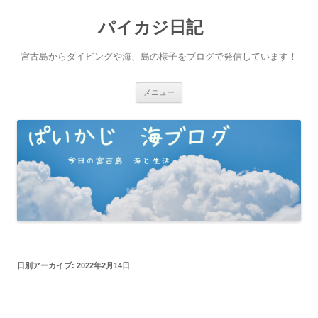
パイカジ日記
宮古島からダイビングや海、島の様子をブログで発信しています！
コ
メニュー
ン
テ
ン
ツ
へ
ス
キ
ッ
プ
日別アーカイブ:
2022年2月14日