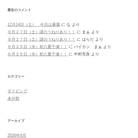
最近のコメント
12月14日（土） 今日は暴風
に
な
より
９月２７日（土）謎のうねりあり！！
に
まぁ
より
９月２７日（土）謎のうねりあり！！
に
はらだ
より
６月２５日（水）初八重干瀬！！
に
パイカジ まぁ
より
６月２５日（水）初八重干瀬！！
に
中村充良
より
カテゴリー
ダイビング
未分類
アーカイブ
2026年8月