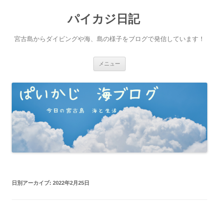
パイカジ日記
宮古島からダイビングや海、島の様子をブログで発信しています！
コ
メニュー
ン
テ
ン
ツ
へ
ス
キ
ッ
プ
日別アーカイブ:
2022年2月25日