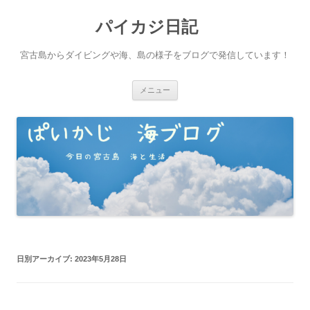
パイカジ日記
宮古島からダイビングや海、島の様子をブログで発信しています！
コ
メニュー
ン
テ
ン
ツ
へ
ス
キ
ッ
プ
日別アーカイブ:
2023年5月28日