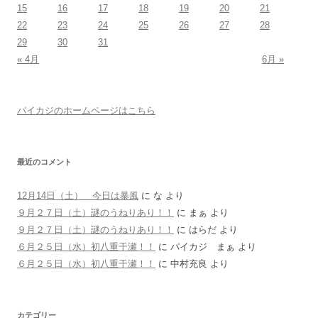
15
16
17
18
19
20
21
22
23
24
25
26
27
28
29
30
31
« 4月
6月 »
パイカジのホームページはこちら
最近のコメント
12月14日（土） 今日は暴風
に
な
より
９月２７日（土）謎のうねりあり！！
に
まぁ
より
９月２７日（土）謎のうねりあり！！
に
はらだ
より
６月２５日（水）初八重干瀬！！
に
パイカジ まぁ
より
６月２５日（水）初八重干瀬！！
に
中村充良
より
カテゴリー