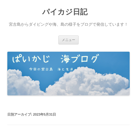
パイカジ日記
宮古島からダイビングや海、島の様子をブログで発信しています！
コ
メニュー
ン
テ
ン
ツ
へ
ス
キ
ッ
プ
日別アーカイブ:
2023年5月31日