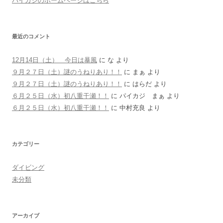
パイカジのホームページはこちら
最近のコメント
12月14日（土） 今日は暴風
に
な
より
９月２７日（土）謎のうねりあり！！
に
まぁ
より
９月２７日（土）謎のうねりあり！！
に
はらだ
より
６月２５日（水）初八重干瀬！！
に
パイカジ まぁ
より
６月２５日（水）初八重干瀬！！
に
中村充良
より
カテゴリー
ダイビング
未分類
アーカイブ