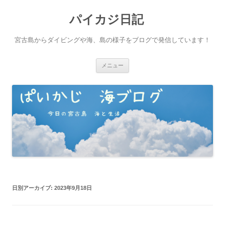
パイカジ日記
宮古島からダイビングや海、島の様子をブログで発信しています！
コ
メニュー
ン
テ
ン
ツ
へ
ス
キ
ッ
プ
日別アーカイブ:
2023年9月18日