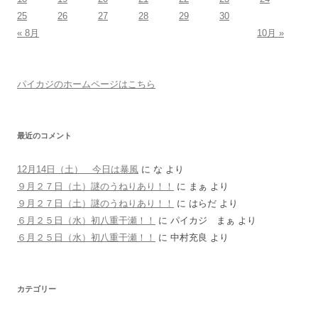
25
26
27
28
29
30
« 8月
10月 »
パイカジのホームページはこちら
最近のコメント
12月14日（土） 今日は暴風
に
な
より
９月２７日（土）謎のうねりあり！！
に
まぁ
より
９月２７日（土）謎のうねりあり！！
に
はらだ
より
６月２５日（水）初八重干瀬！！
に
パイカジ まぁ
より
６月２５日（水）初八重干瀬！！
に
中村充良
より
カテゴリー