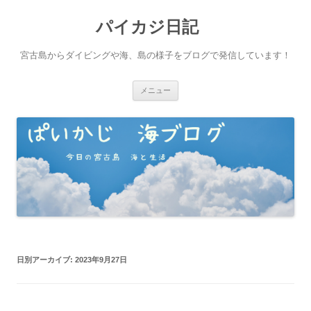
パイカジ日記
宮古島からダイビングや海、島の様子をブログで発信しています！
コ
メニュー
ン
テ
ン
ツ
へ
ス
キ
ッ
プ
日別アーカイブ:
2023年9月27日