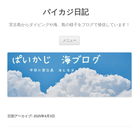
パイカジ日記
宮古島からダイビングや海、島の様子をブログで発信しています！
コ
メニュー
ン
テ
ン
ツ
へ
ス
キ
ッ
プ
日別アーカイブ:
2025年4月3日