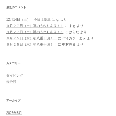
最近のコメント
12月14日（土） 今日は暴風
に
な
より
９月２７日（土）謎のうねりあり！！
に
まぁ
より
９月２７日（土）謎のうねりあり！！
に
はらだ
より
６月２５日（水）初八重干瀬！！
に
パイカジ まぁ
より
６月２５日（水）初八重干瀬！！
に
中村充良
より
カテゴリー
ダイビング
未分類
アーカイブ
2026年8月