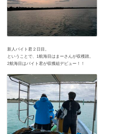
新人バイト君２日目。
ということで、1航海目はまーさんが収穫踏。
2航海目はバイト君が収獲組デビュー！！