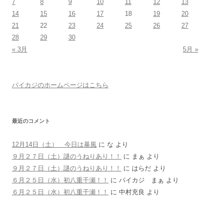
7
8
9
10
11
12
13
14
15
16
17
18
19
20
21
22
23
24
25
26
27
28
29
30
« 3月
5月 »
パイカジのホームページはこちら
最近のコメント
12月14日（土） 今日は暴風
に
な
より
９月２７日（土）謎のうねりあり！！
に
まぁ
より
９月２７日（土）謎のうねりあり！！
に
はらだ
より
６月２５日（水）初八重干瀬！！
に
パイカジ まぁ
より
６月２５日（水）初八重干瀬！！
に
中村充良
より