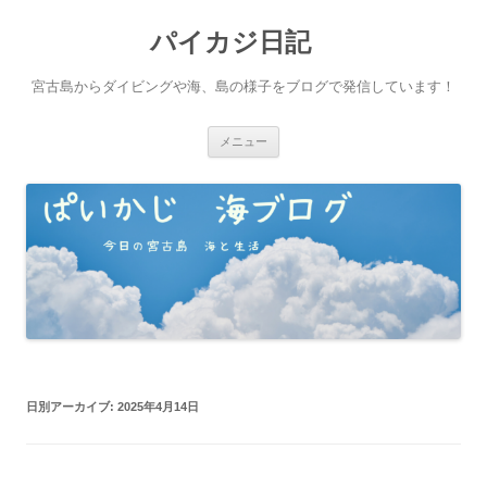
パイカジ日記
宮古島からダイビングや海、島の様子をブログで発信しています！
コ
メニュー
ン
テ
ン
ツ
へ
ス
キ
ッ
プ
日別アーカイブ:
2025年4月14日