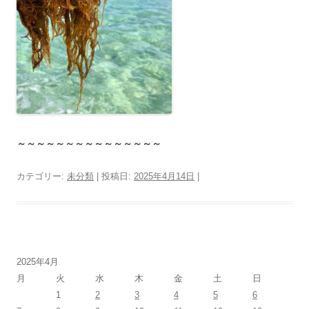
～～～～～～～～～～～～～～～
カテゴリー:
未分類
| 投稿日:
2025年4月14日
|
2025年4月
月
火
水
木
金
土
日
1
2
3
4
5
6