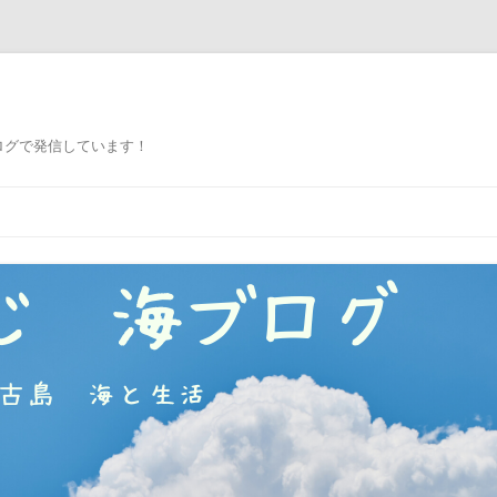
ログで発信しています！
コ
ン
テ
ン
ツ
へ
ス
キ
ッ
プ