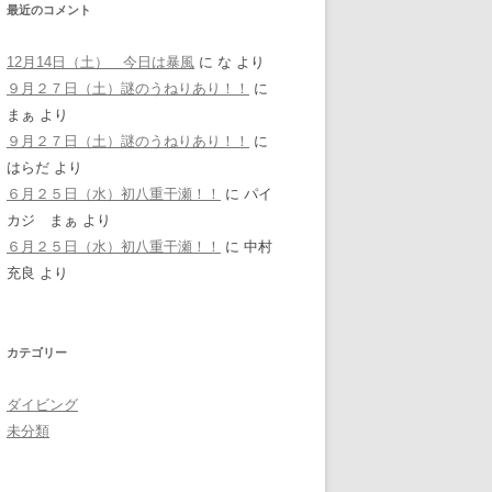
最近のコメント
12月14日（土） 今日は暴風
に
な
より
９月２７日（土）謎のうねりあり！！
に
まぁ
より
９月２７日（土）謎のうねりあり！！
に
はらだ
より
６月２５日（水）初八重干瀬！！
に
パイ
カジ まぁ
より
６月２５日（水）初八重干瀬！！
に
中村
充良
より
カテゴリー
ダイビング
未分類