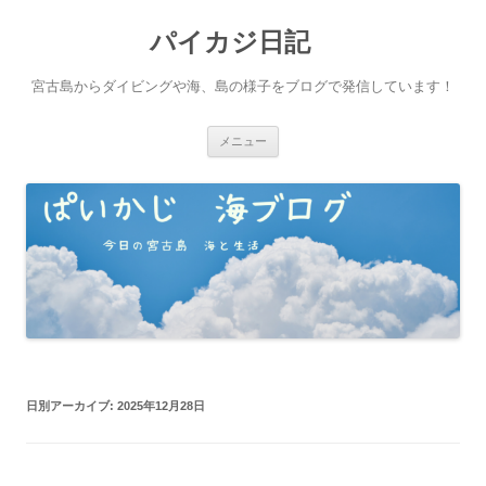
パイカジ日記
宮古島からダイビングや海、島の様子をブログで発信しています！
コ
メニュー
ン
テ
ン
ツ
へ
ス
キ
ッ
プ
日別アーカイブ:
2025年12月28日