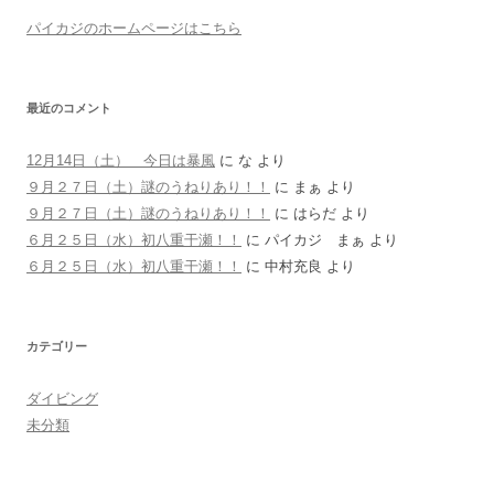
パイカジのホームページはこちら
最近のコメント
12月14日（土） 今日は暴風
に
な
より
９月２７日（土）謎のうねりあり！！
に
まぁ
より
９月２７日（土）謎のうねりあり！！
に
はらだ
より
６月２５日（水）初八重干瀬！！
に
パイカジ まぁ
より
６月２５日（水）初八重干瀬！！
に
中村充良
より
カテゴリー
ダイビング
未分類