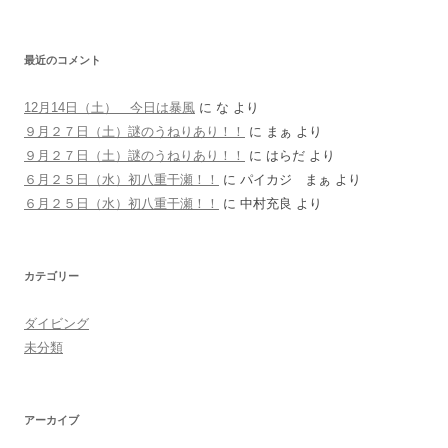
最近のコメント
12月14日（土） 今日は暴風
に
な
より
９月２７日（土）謎のうねりあり！！
に
まぁ
より
９月２７日（土）謎のうねりあり！！
に
はらだ
より
６月２５日（水）初八重干瀬！！
に
パイカジ まぁ
より
６月２５日（水）初八重干瀬！！
に
中村充良
より
カテゴリー
ダイビング
未分類
アーカイブ