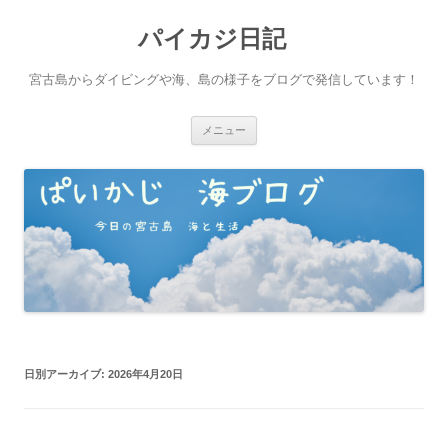
パイカジ日記
宮古島からダイビングや海、島の様子をブログで発信しています！
コ
メニュー
ン
テ
ン
ツ
へ
ス
キ
ッ
プ
日別アーカイブ:
2026年4月20日