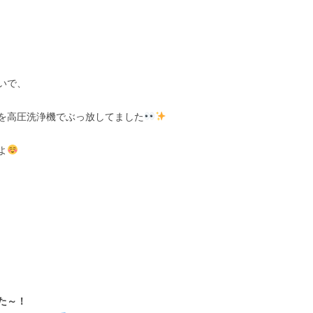
いで、
を高圧洗浄機でぶっ放してました
よ
た～！