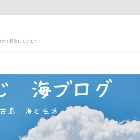
ログで発信しています！
コ
ン
テ
ン
ツ
へ
ス
キ
ッ
プ