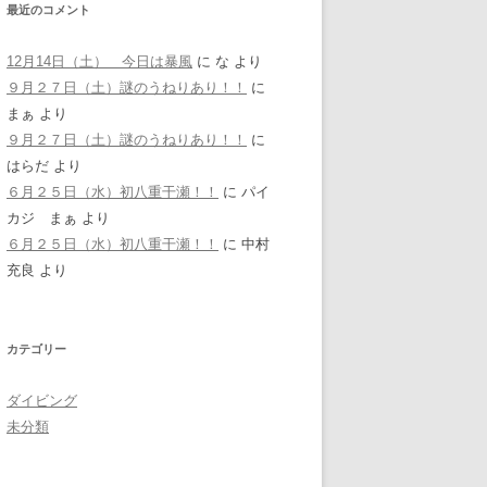
最近のコメント
12月14日（土） 今日は暴風
に
な
より
９月２７日（土）謎のうねりあり！！
に
まぁ
より
９月２７日（土）謎のうねりあり！！
に
はらだ
より
６月２５日（水）初八重干瀬！！
に
パイ
カジ まぁ
より
６月２５日（水）初八重干瀬！！
に
中村
充良
より
カテゴリー
ダイビング
未分類