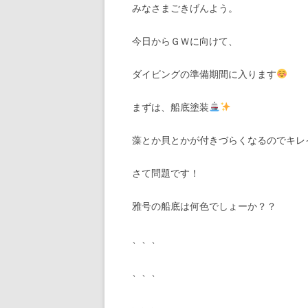
みなさまごきげんよう。
今日からＧＷに向けて、
ダイビングの準備期間に入ります
まずは、船底塗装
藻とか貝とかが付きづらくなるのでキレ
さて問題です！
雅号の船底は何色でしょーか？？
、、、
、、、
、、、