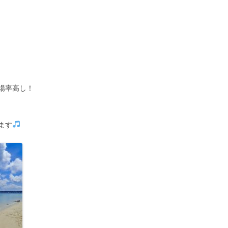
場率高し！
ます