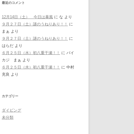
最近のコメント
12月14日（土） 今日は暴風
に
な
より
９月２７日（土）謎のうねりあり！！
に
まぁ
より
９月２７日（土）謎のうねりあり！！
に
はらだ
より
６月２５日（水）初八重干瀬！！
に
パイ
カジ まぁ
より
６月２５日（水）初八重干瀬！！
に
中村
充良
より
カテゴリー
ダイビング
未分類