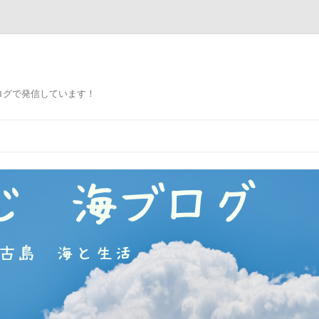
ログで発信しています！
コ
ン
テ
ン
ツ
へ
ス
キ
ッ
プ