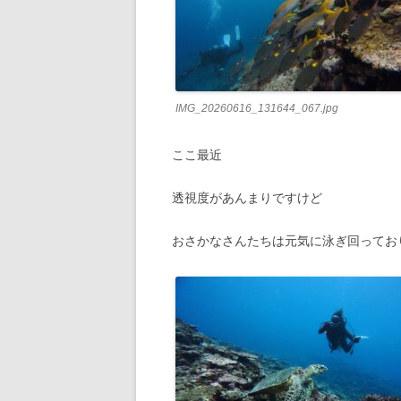
IMG_20260616_131644_067.jpg
ここ最近
透視度があんまりですけど
おさかなさんたちは元気に泳ぎ回ってお