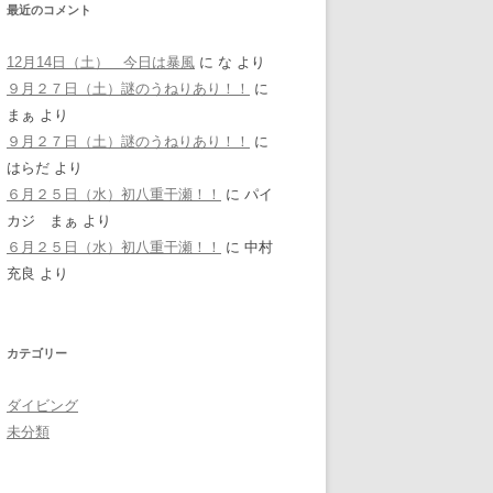
最近のコメント
12月14日（土） 今日は暴風
に
な
より
９月２７日（土）謎のうねりあり！！
に
まぁ
より
９月２７日（土）謎のうねりあり！！
に
はらだ
より
６月２５日（水）初八重干瀬！！
に
パイ
カジ まぁ
より
６月２５日（水）初八重干瀬！！
に
中村
充良
より
カテゴリー
ダイビング
未分類