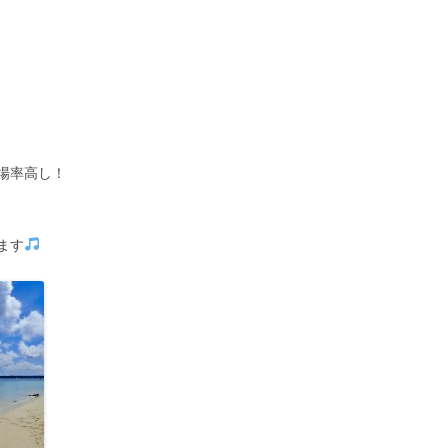
場率高し！
ます