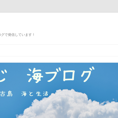
ログで発信しています！
コ
ン
テ
ン
ツ
へ
ス
キ
ッ
プ