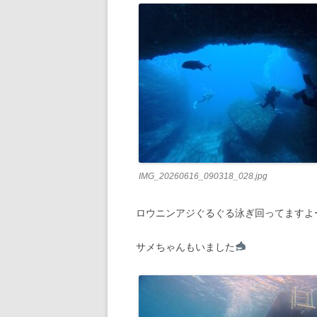
IMG_20260616_090318_028.jpg
ロウニンアジぐるぐる泳ぎ回ってますよ
サメちゃんもいました