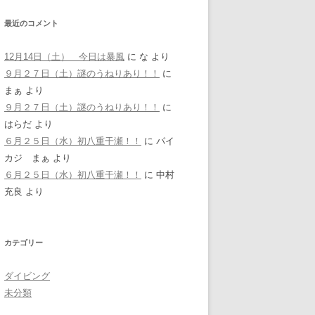
最近のコメント
12月14日（土） 今日は暴風
に
な
より
９月２７日（土）謎のうねりあり！！
に
まぁ
より
９月２７日（土）謎のうねりあり！！
に
はらだ
より
６月２５日（水）初八重干瀬！！
に
パイ
カジ まぁ
より
６月２５日（水）初八重干瀬！！
に
中村
充良
より
カテゴリー
ダイビング
未分類