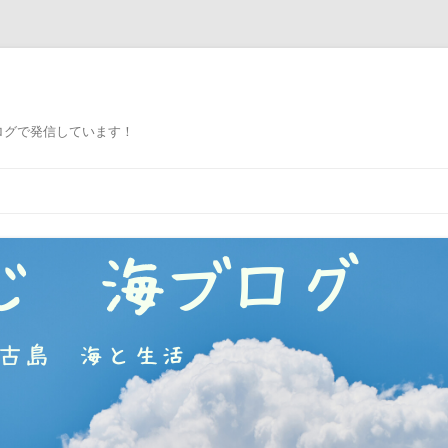
ログで発信しています！
コ
ン
テ
ン
ツ
へ
ス
キ
ッ
プ