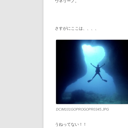
ウネリーノ。
さすがにここは、、、、
DCIM101GOPROGOPR0345.JPG
うねってない！！